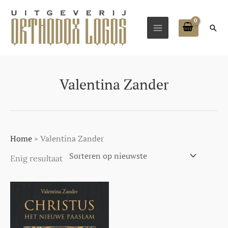
Ga
naar
Zoe
de
inhoud
Valentina Zander
Home
»
Valentina Zander
Enig resultaat
Prijsklasse:
Dit
€14,99
product
tot
€24,99
heeft