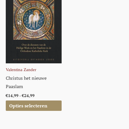
meerdere
variaties.
Deze
optie
kan
gekozen
worden
op
de
Valentina Zander
productpagina
Christus het nieuwe
Paaslam
€
14,99
-
€
24,99
Opties selecteren