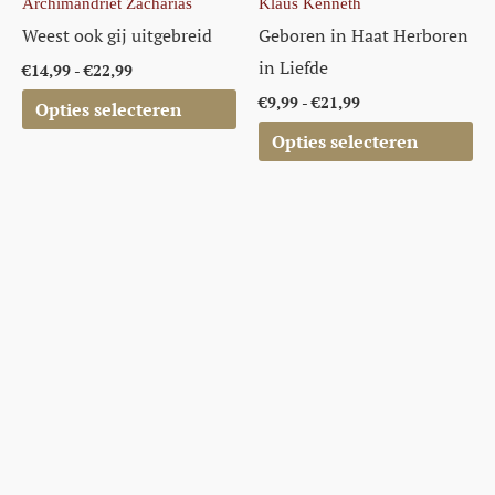
de
de
Archimandriet Zacharias
Klaus Kenneth
productpagina
productpagina
Weest ook gij uitgebreid
Geboren in Haat Herboren
in Liefde
€
14,99
-
€
22,99
€
9,99
-
€
21,99
Opties selecteren
Opties selecteren