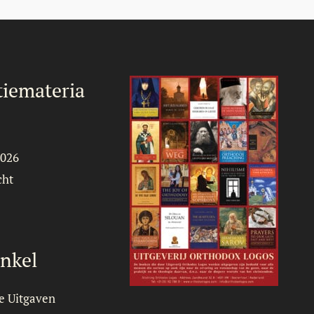
iemateria
2026
cht
nkel
e Uitgaven