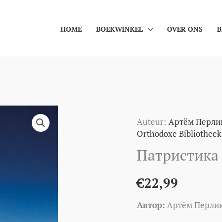
HOME
BOEKWINKEL
OVER ONS
B
Патристика
Auteur:
Артём Перли
aantal
Orthodoxe Bibliotheek
Патристика
€
22,99
Автор:
Артём Перли