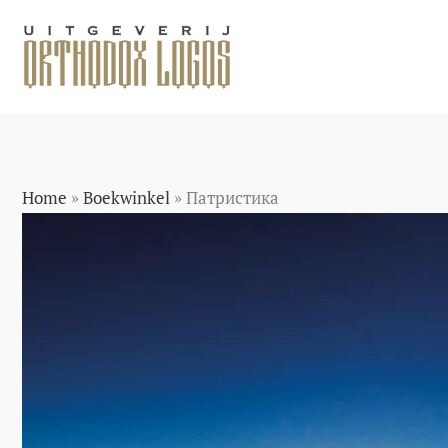
Ga
naar
de
inhoud
Home
»
Boekwinkel
»
Патристика