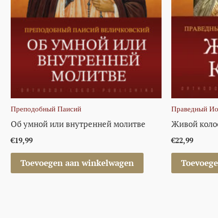
Преподобный Паисий
Праведный Ио
Об умной или внутренней молитве
Живой коло
€
19,99
€
22,99
Toevoegen aan winkelwagen
Toevoege