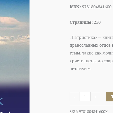
ISBN:
9781804841600
Страницы:
250
«Патристика» — книг
православных отцов 
темы, такие как моли
христианства до сов
читателям.
-
+
SKU:
9781804841600X