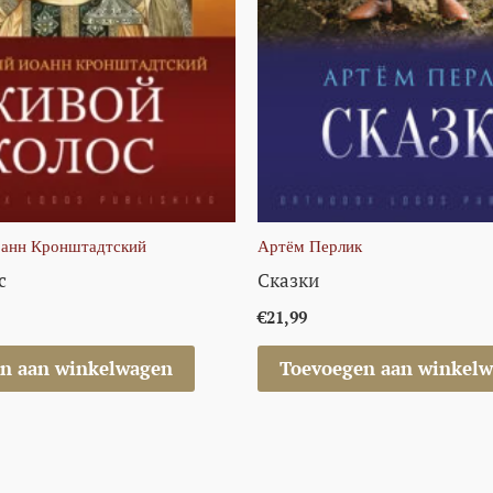
анн Кронштадтский
Артём Перлик
с
Сказки
€
21,99
n aan winkelwagen
Toevoegen aan winkel