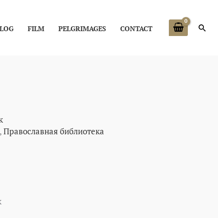
Zoe
LOG
FILM
PELGRIMAGES
CONTACT
к
,
Православная библиотека
к