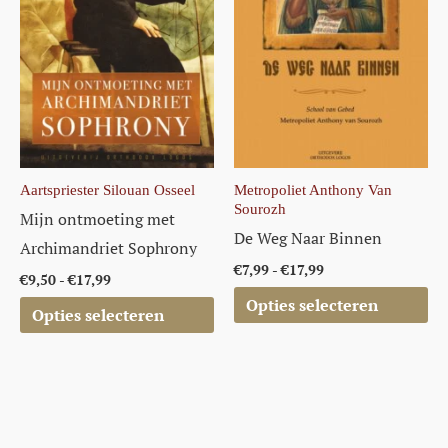
Deze
Deze
optie
optie
kan
kan
gekozen
gekozen
worden
worden
op
op
de
de
Aartspriester Silouan Osseel
Metropoliet Anthony Van
Sourozh
productpagina
productpagina
Mijn ontmoeting met
De Weg Naar Binnen
Archimandriet Sophrony
€
7,99
-
€
17,99
€
9,50
-
€
17,99
Opties selecteren
Opties selecteren