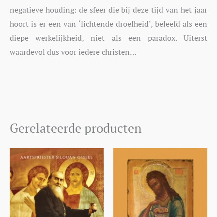
negatieve houding: de sfeer die bij deze tijd van het jaar
hoort is er een van ‘lichtende droefheid’, beleefd als een
diepe werkelijkheid, niet als een paradox. Uiterst
waardevol dus voor iedere christen…
Gerelateerde producten
Prijsklasse:
Prijsklasse:
Dit
Dit
€9,50
€7,99
product
product
tot
tot
€17,99
€17,99
heeft
heeft
meerdere
meerdere
variaties.
variaties.