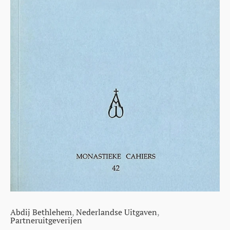
Abdij Bethlehem
,
Nederlandse Uitgaven
,
Partneruitgeverijen