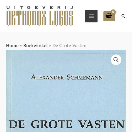
Ga
naar
Zoe
de
inhoud
Home
»
Boekwinkel
»
De Grote Vasten
De
Grote
Vasten
aantal