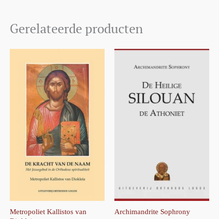
Gerelateerde producten
Prijsklasse:
Dit
€9,99
product
tot
€14,99
heeft
meerdere
variaties.
Deze
optie
kan
gekozen
worden
op
de
Metropoliet Kallistos van
Archimandrite Sophrony