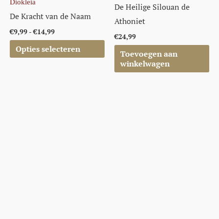
Diokleia
productpagina
De Heilige Silouan de
De Kracht van de Naam
Athoniet
€
9,99
-
€
14,99
€
24,99
Opties selecteren
Toevoegen aan
winkelwagen