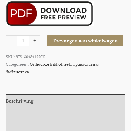
-
+
Toevoegen aan winkelwagen
SKU:
9781804841990X
Categorieën:
Orthodoxe Bibliotheek
,
Православная
библиотека
Beschrijving
Aanvullende informatie
Auteur