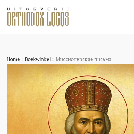
Ga
naar
de
inhoud
Home
»
Boekwinkel
»
Миссионерские письма