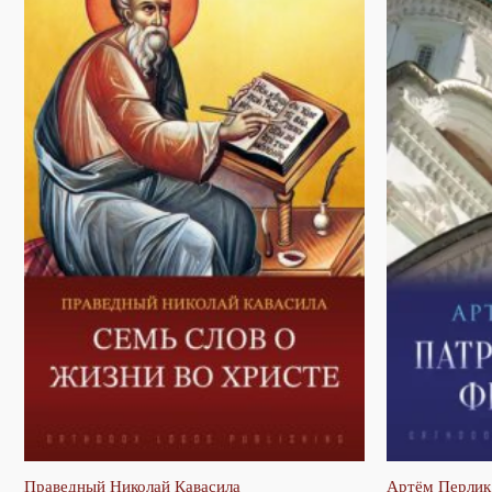
Праведный Николай Кавасила
Артём Перлик