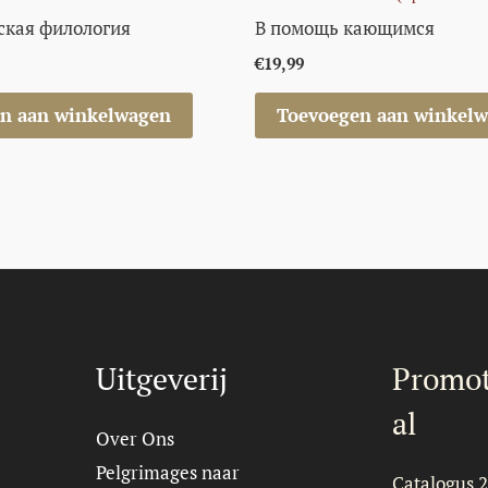
ская филология
В помощь кающимся
€
19,99
n aan winkelwagen
Toevoegen aan winkel
Uitgeverij
Promot
al
Over Ons
Pelgrimages naar
Catalogus 