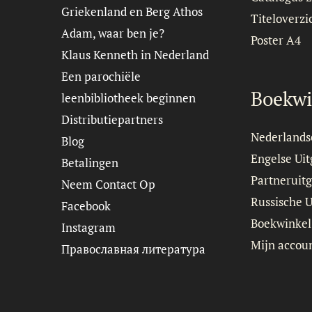
Griekenland en Berg Athos
Titeloverzi
Adam, waar ben je?
Poster A4
Klaus Kenneth in Nederland
Een parochiële
Boekwi
leenbibliotheek beginnen
Distributiepartners
Nederlands
Blog
Engelse Ui
Betalingen
Partneruitg
Neem Contact Op
Russische 
Facebook
Boekwinkel
Instagram
Mijn accou
Православная литература