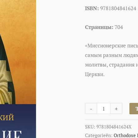
ISBN:
9781804841624
Страницы:
704
«Миссионерские пись
самым разным людям,
молитвы, страдания и
Церкви.
-
+
SKU:
9781804841624X
Categorieën:
Orthodoxe 