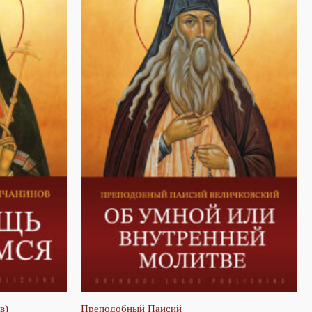
в)
Преподобный Паисий