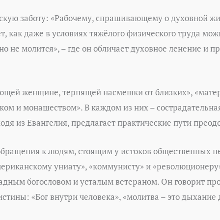
скую заботу: «Рабочему, спрашивающему о духовной жи
т, как даже в условиях тяжёлого физического труда мож
 но не молится», – где он обличает духовное ленение и 
ющей женщине, терпящей насмешки от близких», «мате
ком и монашеством». В каждом из них – сострадательная
ходя из Евангелия, предлагает практические пути преод
обращения к людям, стоящим у истоков общественных пе
ериканскому униату», «коммунисту» и «революционеру»
адным богословом и усталым ветераном. Он говорит прост
стины: «Бог внутри человека», «молитва – это дыхание 