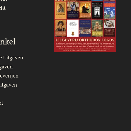
cht
nkel
e Uitgaven
tgaven
everijen
Uitgaven
nt