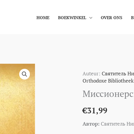
HOME
BOEKWINKEL
OVER ONS
B
Миссионерские
Auteur:
Святитель Ни
письма
Orthodoxe Bibliotheek
aantal
Миссионерс
€
31,99
Автор:
Святитель Ник