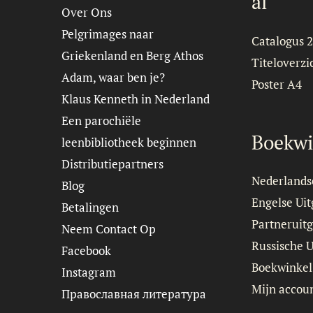
al
Over Ons
Pelgrimages naar
Catalogus 
Griekenland en Berg Athos
Titeloverzi
Adam, waar ben je?
Poster A4
Klaus Kenneth in Nederland
Een parochiële
Boekwi
leenbibliotheek beginnen
Distributiepartners
Nederlands
Blog
Engelse Ui
Betalingen
Partneruitg
Neem Contact Op
Russische 
Facebook
Boekwinkel
Instagram
Mijn accou
Православная литература