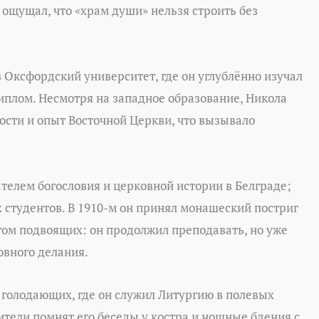
 ощущал, что «храм души» нельзя строить без
 Оксфордский университет, где он углублённо изучал
иплом. Несмотря на западное образование, Никола
ости и опыт Восточной Церкви, что вызывало
телем богословия и церковной истории в Белграде;
х студентов. В 1910-м он принял монашеский постриг
игом подвоящих: он продолжил преподавать, но уже
овного делания.
 голодающих, где он служил Литургию в полевых
ители помнят его беседы у костра и нощные бдения с