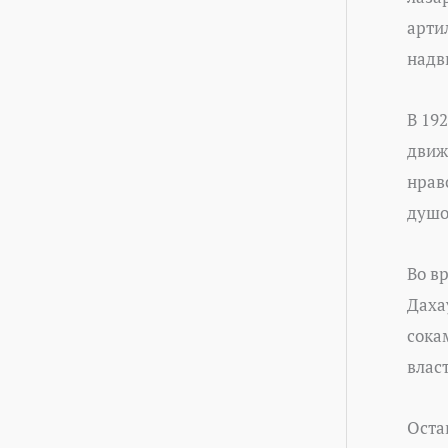
арти
надв
В 19
движ
нрав
душо
Во в
Даха
сока
влас
Оста