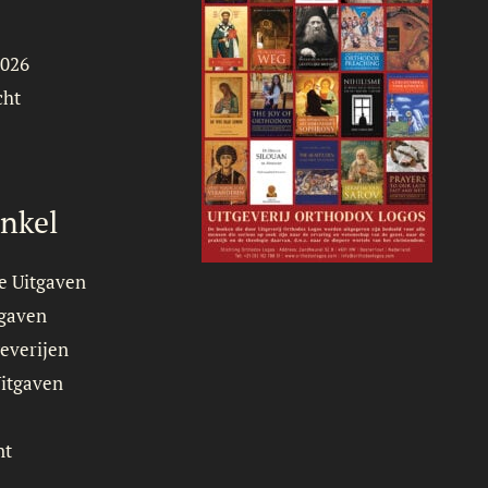
2026
cht
nkel
e Uitgaven
tgaven
everijen
Uitgaven
nt