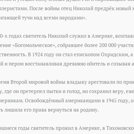
ллеристами. После войны отец Николай предрёк новый м
игающей тучи над всеми народами».
20-х годах святитель Николай служил в Америке, возгл
ение «Богомольческое», собравшее более 200 000 участ
ственность. В 1924 году он стал епископом Охридским, 
й и пером восстанавливая древнюю обитель и созывая 
ремя Второй мировой войны владыку арестовали по прик
у, где он претерпел пытки и голод, но сохранил веру, 
мерникам. Освобождённый американцами в 1945 году, он
ть лишила его права вернуться на родину.
вшиеся годы святитель прожил в Америке, в Тихоновско