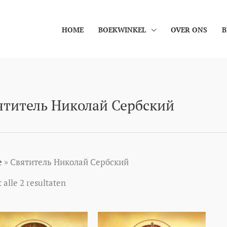
HOME
BOEKWINKEL
OVER ONS
B
Gesorteerd
ятитель Николай Сербский
op
nieuwste
e
»
Святитель Николай Сербский
 alle 2 resultaten