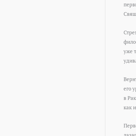
перв
Свящ
Стре
фило
уже 
удив
Верн
его 
в Ра
как 
Перв
лаза