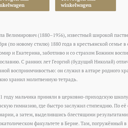
nkelwagen
winkelwagen
ла Велимирович (1880–1956), известный широкой пастве
бря (по новому стилю) 1880 года в крестьянской семье в
омир и Екатерина, заботливо и со страхом Божиим восп
ославию. С ранних лет Георгий (будущий Николай) отлич
вной восприимчивостью: он служил в алтаре родного хр
жно хранил молитвенную тетрадь.
91 году мальчика приняли в церковно-приходскую школу 
вскую гимназию, где быстро заслужил стипендию. По её
нарии, а затем, выделившись блестящими результатами
окатолическом факультете в Берне. Там, погружённый в