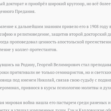
ый докторат и приобрёл широкий кругозор, но всё более
енного Предания.
мление к дальнейшим знаниям привело его в 1908 году в
софию и религиоведение, защитив второй докторский д
тогда проповедовал ценность апостольской преемственн
ление у коллег-протестантов.
увшись на Родину, Георгий Велимирович стал преподава
уроки притягивали не только семинаристов, но и светски
ковица под именем Николай, связав свою судьбу с подв
иеромонах, привнося в курсы психологию молитвы и дух
ая мировая война нашла его пастырем среди раненых и
ретах и утешал измученные души. Гзи и Карловацкие об