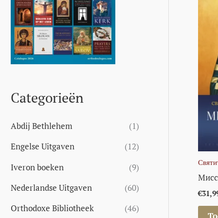
a
s
s
r
:
Categorieën
Abdij Bethlehem
(1)
Engelse Uitgaven
(12)
Святи
Iveron boeken
(9)
Мисс
Nederlandse Uitgaven
(60)
€
31,9
Orthodoxe Bibliotheek
(46)
To