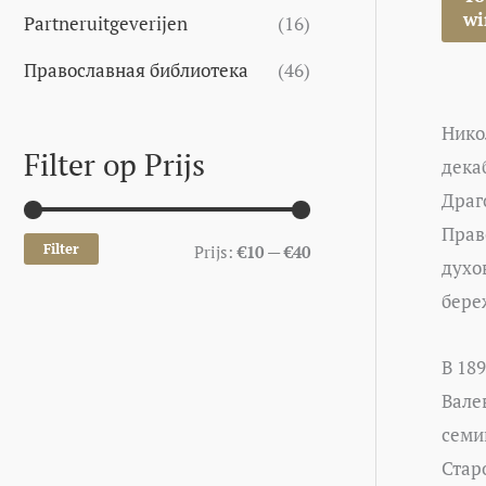
wi
Partneruitgeverijen
(16)
Православная библиотека
(46)
Нико
Filter op Prijs
дека
Драг
Прав
Filter
Prijs:
€10
—
€40
духо
бере
В 18
Вале
семи
Стар