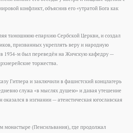
ировой конфликт, объяснив его «утратой Бога как
авляя тамошнюю епархию Сербской Церкви, и создал
ников, призванных укреплять веру и народную
а в 1934-м был переведён на Жичскую кафедру —
архиерейские торжества.
азу Гитлера и заключили в фашистский концлагерь
ежедневно служа «в мыслях душею» и давая утешение
 оказался в изгнании — атеистическая югославская
м монастыре (Пенсильвания), где продолжал