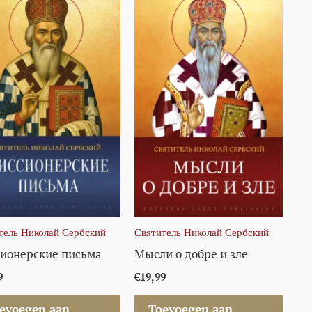
тель Николай Сербский
Святитель Николай Сербский
ионерские письма
Мысли о добре и зле
9
€
19,99
evoegen aan
Toevoegen aan