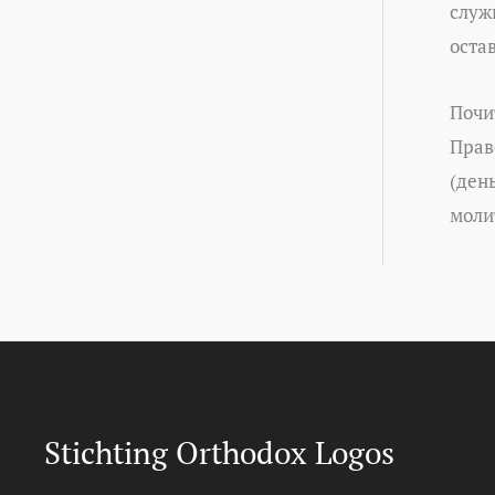
служи
оста
Почи
Прав
(ден
моли
Stichting Orthodox Logos